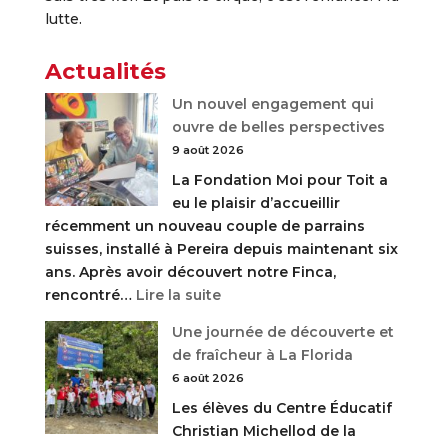
lutte.
Actualités
Un nouvel engagement qui
ouvre de belles perspectives
9 août 2026
La Fondation Moi pour Toit a
eu le plaisir d’accueillir
récemment un nouveau couple de parrains
suisses, installé à Pereira depuis maintenant six
ans. Après avoir découvert notre Finca,
:
rencontré…
Lire la suite
Un
Une journée de découverte et
nouvel
de fraîcheur à La Florida
engagement
6 août 2026
qui
Les élèves du Centre Éducatif
ouvre
Christian Michellod de la
de