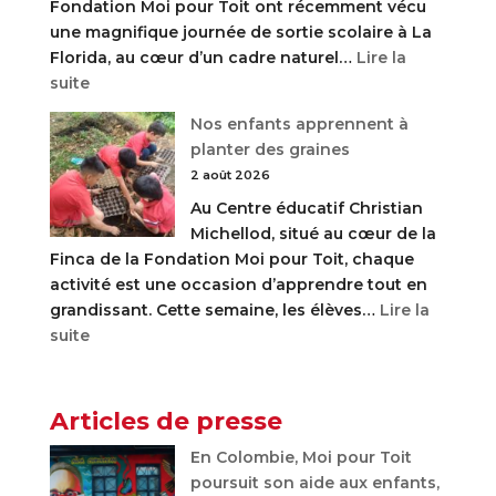
Fondation Moi pour Toit ont récemment vécu
belles
une magnifique journée de sortie scolaire à La
perspectives
Florida, au cœur d’un cadre naturel…
Lire la
:
suite
Une
Nos enfants apprennent à
journée
planter des graines
de
2 août 2026
découverte
Au Centre éducatif Christian
et
Michellod, situé au cœur de la
de
Finca de la Fondation Moi pour Toit, chaque
fraîcheur
activité est une occasion d’apprendre tout en
à
grandissant. Cette semaine, les élèves…
Lire la
La
:
suite
Florida
Nos
enfants
apprennent
Articles de presse
à
En Colombie, Moi pour Toit
planter
poursuit son aide aux enfants,
des