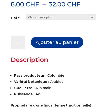
Plage
8.00
CHF
–
32.00
CHF
de
prix :
Café
8.00 CH
à
32.00 C
quantité
Ajouter au panier
de
Café
A
La
l
Description
Fortuna
t
/
e
Fondation
r
Pays producteur :
Colombie
Moi
n
Variété botanique :
Arabica
pour
a
Toit
Cueillette :
A la main
t
Puissance
:
4/5
i
v
Propriétaire d’une finca (ferme traditionnelle)
e