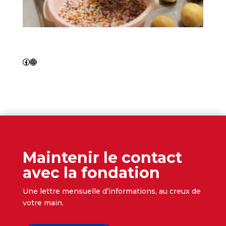
https://www.facebook.com/moipourtoit
https://www.instagram.com/fondation_moipourtoit/
Maintenir le contact
avec la fondation
Une lettre mensuelle d’informations, au creux de
votre main.