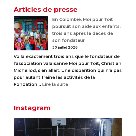
solidaire
Articles de presse
à
En Colombie, Moi pour Toit
Verbier
poursuit son aide aux enfants,
en
trois ans après le décès de
faveur
son fondateur
de
30 juillet 2026
la
Fondation
Voilà exactement trois ans que le fondateur de
Moi
l’association valaisanne Moi pour Toit, Christian
pour
Michellod, s’en allait. Une disparition qui n’a pas
Toit
pour autant freiné les activités de la
:
Fondation…
Lire la suite
En
Colombie,
Moi
Instagram
pour
Toit
poursuit
son