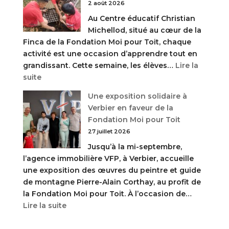
2 août 2026
découverte
Au Centre éducatif Christian
et
Michellod, situé au cœur de la
de
Finca de la Fondation Moi pour Toit, chaque
fraîcheur
activité est une occasion d’apprendre tout en
à
grandissant. Cette semaine, les élèves…
Lire la
La
:
suite
Florida
Nos
Une exposition solidaire à
enfants
Verbier en faveur de la
apprennent
Fondation Moi pour Toit
à
27 juillet 2026
planter
Jusqu’à la mi-septembre,
des
l’agence immobilière VFP, à Verbier, accueille
graines
une exposition des œuvres du peintre et guide
de montagne Pierre-Alain Corthay, au profit de
la Fondation Moi pour Toit. À l’occasion de…
:
Lire la suite
Une
exposition