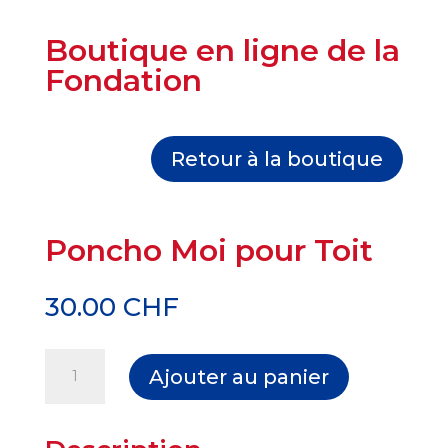
Boutique en ligne de la
Fondation
Retour à la boutique
Poncho Moi pour Toit
30.00
CHF
quantité
A
Ajouter au panier
de
l
Poncho
t
Moi
e