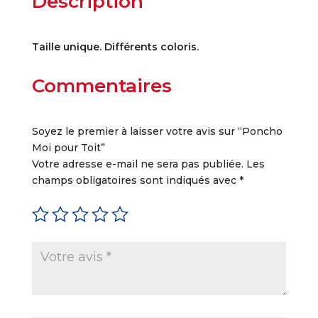
Description
pour
r
Toit
n
a
Taille unique. Différents coloris.
t
i
Commentaires
v
e
:
Soyez le premier à laisser votre avis sur “Poncho
Moi pour Toit”
Votre adresse e-mail ne sera pas publiée.
Les
champs obligatoires sont indiqués avec
*