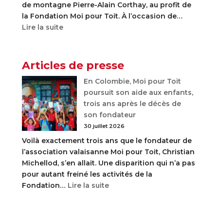
de montagne Pierre-Alain Corthay, au profit de
la Fondation Moi pour Toit. À l’occasion de…
:
Lire la suite
Une
exposition
solidaire
Articles de presse
à
En Colombie, Moi pour Toit
Verbier
poursuit son aide aux enfants,
en
trois ans après le décès de
faveur
son fondateur
de
30 juillet 2026
la
Fondation
Voilà exactement trois ans que le fondateur de
Moi
l’association valaisanne Moi pour Toit, Christian
pour
Michellod, s’en allait. Une disparition qui n’a pas
Toit
pour autant freiné les activités de la
:
Fondation…
Lire la suite
En
Colombie,