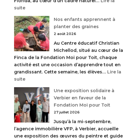
Florida, au cœur d’un cadre naturel…
Lire la
:
suite
Une
Nos enfants apprennent à
journée
planter des graines
de
2 août 2026
découverte
Au Centre éducatif Christian
et
Michellod, situé au cœur de la
de
Finca de la Fondation Moi pour Toit, chaque
fraîcheur
activité est une occasion d’apprendre tout en
à
grandissant. Cette semaine, les élèves…
Lire la
La
:
suite
Florida
Nos
Une exposition solidaire à
enfants
Verbier en faveur de la
apprennent
Fondation Moi pour Toit
à
27 juillet 2026
planter
Jusqu’à la mi-septembre,
des
l’agence immobilière VFP, à Verbier, accueille
graines
une exposition des œuvres du peintre et guide